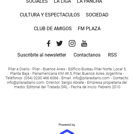
SOCIALES
LA LIGA
LA PANCHA
CULTURA Y ESPECTACULOS
SOCIEDAD
CLUB DE AMIGOS
FM PLAZA
Suscribite al newsletter
Contactanos
RSS
Pilar a Diario - Pilar - Buenos Aires
- Edificio Bureau Pilar Norte, Local 5,
Planta Baja - Panamericana KM 49.5, Pilar, Buenos Aires, Argentina -
Teléfonos
: (054) 0230 466 6066 -
Email
:
info@pilaradiario.com
-
Contacto
:
info@pilaradiario.com
-
Director
: Sergio Abrate -
Empresa propietaria del
medio
: Editorial del Tratado SRL - Fecha de Inicio: Febrero 2010