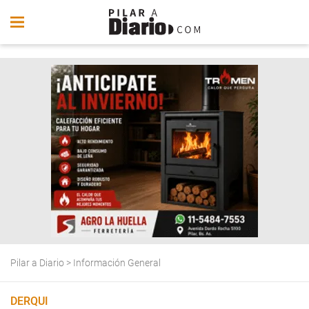
Pilar a Diario
>
Información General
DERQUI