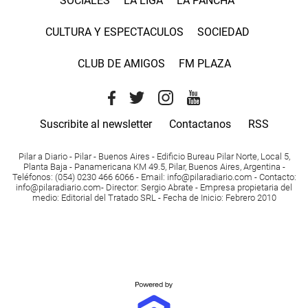
SOCIALES
LA LIGA
LA PANCHA
CULTURA Y ESPECTACULOS
SOCIEDAD
CLUB DE AMIGOS
FM PLAZA
Suscribite al newsletter
Contactanos
RSS
Pilar a Diario - Pilar - Buenos Aires
- Edificio Bureau Pilar Norte, Local 5,
Planta Baja - Panamericana KM 49.5, Pilar, Buenos Aires, Argentina -
Teléfonos
: (054) 0230 466 6066 -
Email
:
info@pilaradiario.com
-
Contacto
:
info@pilaradiario.com
-
Director
: Sergio Abrate -
Empresa propietaria del
medio
: Editorial del Tratado SRL - Fecha de Inicio: Febrero 2010