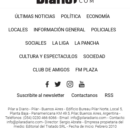
ÚLTIMAS NOTICIAS
POLÍTICA
ECONOMÍA
LOCALES
INFORMACIÓN GENERAL
POLICIALES
SOCIALES
LA LIGA
LA PANCHA
CULTURA Y ESPECTACULOS
SOCIEDAD
CLUB DE AMIGOS
FM PLAZA
Suscribite al newsletter
Contactanos
RSS
Pilar a Diario - Pilar - Buenos Aires
- Edificio Bureau Pilar Norte, Local 5,
Planta Baja - Panamericana KM 49.5, Pilar, Buenos Aires, Argentina -
Teléfonos
: (054) 0230 466 6066 -
Email
:
info@pilaradiario.com
-
Contacto
:
info@pilaradiario.com
-
Director
: Sergio Abrate -
Empresa propietaria del
medio
: Editorial del Tratado SRL - Fecha de Inicio: Febrero 2010