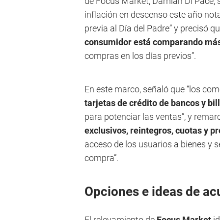
de Focus Market, Damián Di Pace, s
inflación en descenso este año n
previa al Día del Padre” y precisó 
consumidor está comparando más
compras en los días previos”.
En este marco, señaló que “los co
tarjetas de crédito de bancos y bil
para potenciar las ventas”, y rema
exclusivos, reintegros, cuotas y
acceso de los usuarios a bienes y s
compra”.
Opciones e ideas de ac
El relevamiento de
Focus Market
id