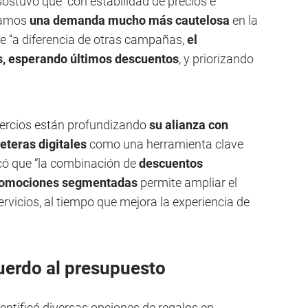
ostuvo que “con estabilidad de precios e
otamos
una demanda mucho más cautelosa
en la
que “a diferencia de otras campañas,
el
, esperando últimos descuentos
, y priorizando
mercios están profundizando
su alianza con
leteras digitales
como una herramienta clave
rcó que “la combinación de
descuentos
 promociones segmentadas
permite ampliar el
ervicios, al tiempo que mejora la experiencia de
uerdo al presupuesto
entificó diversas opciones de regalos en