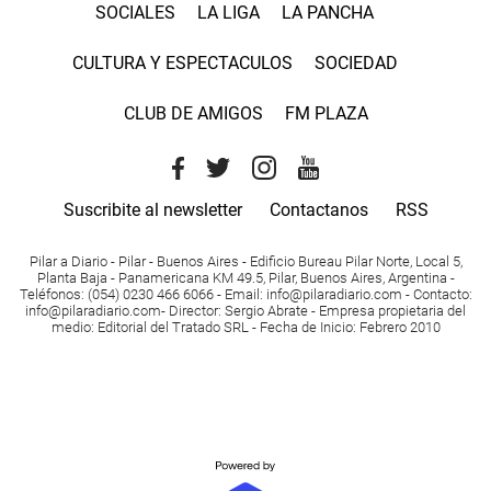
SOCIALES
LA LIGA
LA PANCHA
CULTURA Y ESPECTACULOS
SOCIEDAD
CLUB DE AMIGOS
FM PLAZA
Suscribite al newsletter
Contactanos
RSS
Pilar a Diario - Pilar - Buenos Aires
- Edificio Bureau Pilar Norte, Local 5,
Planta Baja - Panamericana KM 49.5, Pilar, Buenos Aires, Argentina -
Teléfonos
: (054) 0230 466 6066 -
Email
:
info@pilaradiario.com
-
Contacto
:
info@pilaradiario.com
-
Director
: Sergio Abrate -
Empresa propietaria del
medio
: Editorial del Tratado SRL - Fecha de Inicio: Febrero 2010