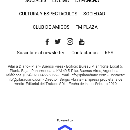
SOCIALES
LA LIGA
LA PANCHA
CULTURA Y ESPECTACULOS
SOCIEDAD
CLUB DE AMIGOS
FM PLAZA
Suscribite al newsletter
Contactanos
RSS
Pilar a Diario - Pilar - Buenos Aires
- Edificio Bureau Pilar Norte, Local 5,
Planta Baja - Panamericana KM 49.5, Pilar, Buenos Aires, Argentina -
Teléfonos
: (054) 0230 466 6066 -
Email
:
info@pilaradiario.com
-
Contacto
:
info@pilaradiario.com
-
Director
: Sergio Abrate -
Empresa propietaria del
medio
: Editorial del Tratado SRL - Fecha de Inicio: Febrero 2010