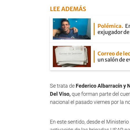
LEE ADEMÁS
Polémica
En
exjugador de 
Correo de le
un salón de 
Se trata de
Federico Albarracín y 
Del Viso,
que forman parte del cuer
nacional el pasado viernes por la n
En este sentido, desde el Ministeri
activación de las brigadas USAR pa