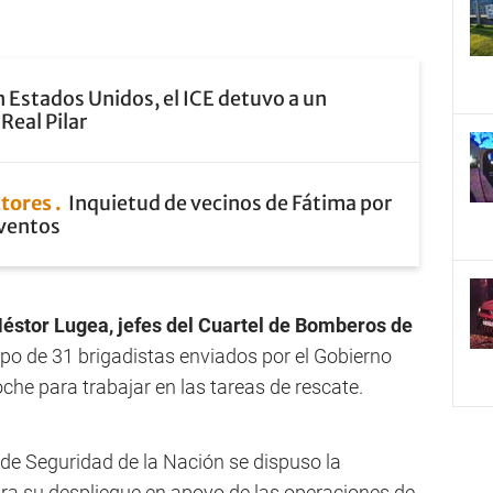
 Estados Unidos, el ICE detuvo a un
Real Pilar
ctores
Inquietud de vecinos de Fátima por
eventos
Néstor Lugea, jefes del Cuartel de Bomberos de
po de 31 brigadistas enviados por el Gobierno
oche para trabajar en las tareas de rescate.
o de Seguridad de la Nación se dispuso la
ra su despliegue en apoyo de las operaciones de