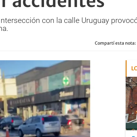
ar accidentes
 intersección con la calle Uruguay provoc
na.
Compartí esta nota:
L