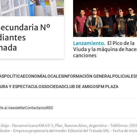
Secundaria Nº
diantes
Lanzamiento
El Pico de la
rmada
Viuda y la máquina de hace
canciones
AS
POLÍTICA
ECONOMÍA
LOCALES
INFORMACIÓN GENERAL
POLICIALES
URA Y ESPECTACULOS
SOCIEDAD
CLUB DE AMIGOS
FM PLAZA
te al newsletter
Contactanos
RSS
nta Baja - Panamericana KM 49.5, Pilar, Buenos Aires, Argentina -
Teléfonos
: (05
Abrate -
Empresa propietaria del medio
: Editorial del Tratado SRL - Fecha de Inic