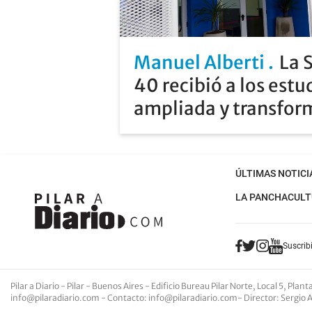
Manuel Alberti
La 
40 recibió a los estu
ampliada y transfo
ÚLTIMAS NOTICI
LA PANCHA
CULT
Suscribi
Pilar a Diario - Pilar - Buenos Aires
- Edificio Bureau Pilar Norte, Local 5, Pla
info@pilaradiario.com
-
Contacto
:
info@pilaradiario.com
-
Director
: Sergio 