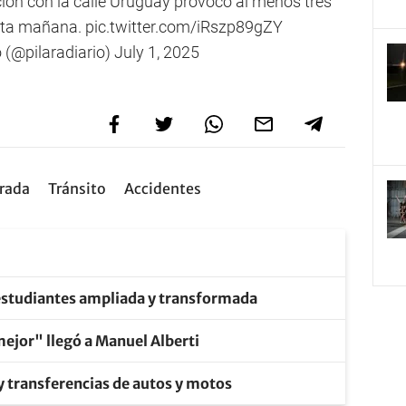
ción con la calle Uruguay provocó al menos tres
esta mañana.
pic.twitter.com/iRszp89gZY
o (@pilaradiario)
July 1, 2025
rada
Tránsito
Accidentes
 estudiantes ampliada y transformada
mejor" llegó a Manuel Alberti
y transferencias de autos y motos