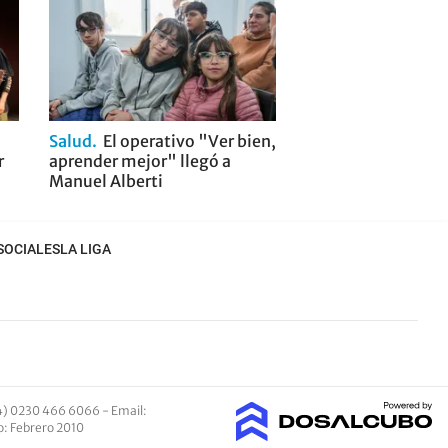
Salud
El operativo "Ver bien,
r
aprender mejor" llegó a
Manuel Alberti
SOCIALES
LA LIGA
4) 0230 466 6066 -
Email
:
io: Febrero 2010