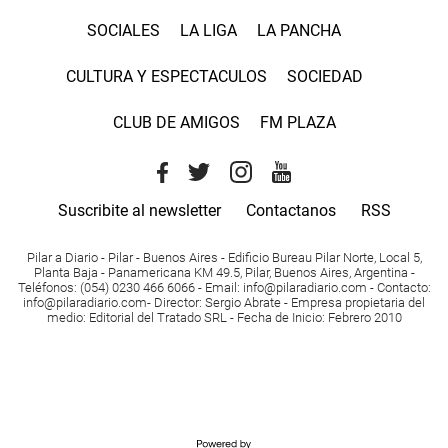
SOCIALES
LA LIGA
LA PANCHA
CULTURA Y ESPECTACULOS
SOCIEDAD
CLUB DE AMIGOS
FM PLAZA
Suscribite al newsletter
Contactanos
RSS
Pilar a Diario - Pilar - Buenos Aires
- Edificio Bureau Pilar Norte, Local 5,
Planta Baja - Panamericana KM 49.5, Pilar, Buenos Aires, Argentina -
Teléfonos
: (054) 0230 466 6066 -
Email
:
info@pilaradiario.com
-
Contacto
:
info@pilaradiario.com
-
Director
: Sergio Abrate -
Empresa propietaria del
medio
: Editorial del Tratado SRL - Fecha de Inicio: Febrero 2010