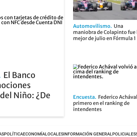
Automovilismo
Una
maniobra de Colapinto fue 
mejor de julio en Fórmula 1
El Banco
mociones
 del Niño: ¿De
Encuesta
Federico Achával
primero en el ranking de
intendentes
AS
POLÍTICA
ECONOMÍA
LOCALES
INFORMACIÓN GENERAL
POLICIALES