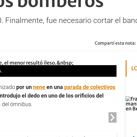
los bomberos
0. Finalmente, fue necesario cortar el ban
Compartí esta nota:
L
o.
onizado
por un
nene
en una
parada de colectivos
ntrodujo el dedo en uno de los orificios del
a del ómnibus.