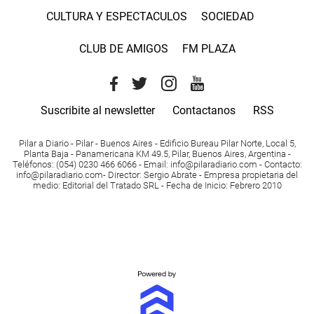
CULTURA Y ESPECTACULOS
SOCIEDAD
CLUB DE AMIGOS
FM PLAZA
Suscribite al newsletter
Contactanos
RSS
Pilar a Diario - Pilar - Buenos Aires
- Edificio Bureau Pilar Norte, Local 5,
Planta Baja - Panamericana KM 49.5, Pilar, Buenos Aires, Argentina -
Teléfonos
: (054) 0230 466 6066 -
Email
:
info@pilaradiario.com
-
Contacto
:
info@pilaradiario.com
-
Director
: Sergio Abrate -
Empresa propietaria del
medio
: Editorial del Tratado SRL - Fecha de Inicio: Febrero 2010