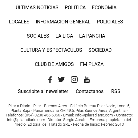
ÚLTIMAS NOTICIAS
POLÍTICA
ECONOMÍA
LOCALES
INFORMACIÓN GENERAL
POLICIALES
SOCIALES
LA LIGA
LA PANCHA
CULTURA Y ESPECTACULOS
SOCIEDAD
CLUB DE AMIGOS
FM PLAZA
Suscribite al newsletter
Contactanos
RSS
Pilar a Diario - Pilar - Buenos Aires
- Edificio Bureau Pilar Norte, Local 5,
Planta Baja - Panamericana KM 49.5, Pilar, Buenos Aires, Argentina -
Teléfonos
: (054) 0230 466 6066 -
Email
:
info@pilaradiario.com
-
Contacto
:
info@pilaradiario.com
-
Director
: Sergio Abrate -
Empresa propietaria del
medio
: Editorial del Tratado SRL - Fecha de Inicio: Febrero 2010