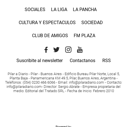
SOCIALES
LA LIGA
LA PANCHA
CULTURA Y ESPECTACULOS
SOCIEDAD
CLUB DE AMIGOS
FM PLAZA
Suscribite al newsletter
Contactanos
RSS
Pilar a Diario - Pilar - Buenos Aires
- Edificio Bureau Pilar Norte, Local 5,
Planta Baja - Panamericana KM 49.5, Pilar, Buenos Aires, Argentina -
Teléfonos
: (054) 0230 466 6066 -
Email
:
info@pilaradiario.com
-
Contacto
:
info@pilaradiario.com
-
Director
: Sergio Abrate -
Empresa propietaria del
medio
: Editorial del Tratado SRL - Fecha de Inicio: Febrero 2010