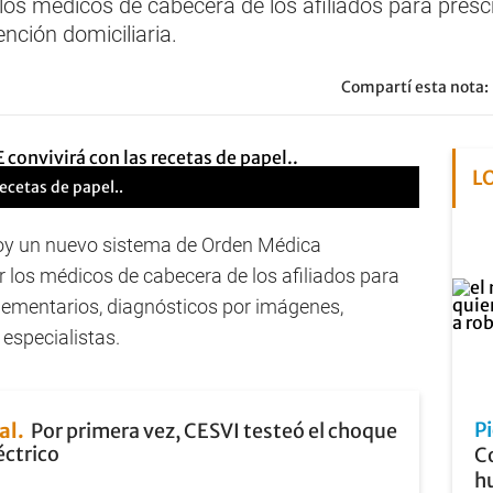
los médicos de cabecera de los afiliados para prescri
nción domiciliaria.
Compartí esta nota:
L
ecetas de papel..
hoy un nuevo sistema de Orden Médica
 los médicos de cabecera de los afiliados para
plementarios, diagnósticos por imágenes,
 especialistas.
P
al
Por primera vez, CESVI testeó el choque
éctrico
Co
hu