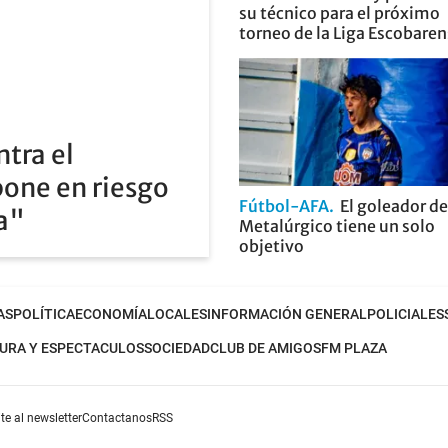
su técnico para el próximo
torneo de la Liga Escobare
ntra el
pone en riesgo
Fútbol-AFA
El goleador de
ia"
Metalúrgico tiene un solo
objetivo
AS
POLÍTICA
ECONOMÍA
LOCALES
INFORMACIÓN GENERAL
POLICIALES
URA Y ESPECTACULOS
SOCIEDAD
CLUB DE AMIGOS
FM PLAZA
te al newsletter
Contactanos
RSS