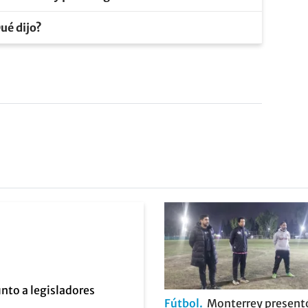
ué dijo?
Fútbol
Monterrey present