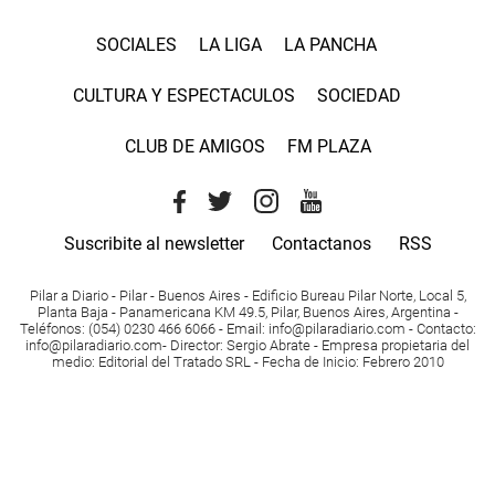
SOCIALES
LA LIGA
LA PANCHA
CULTURA Y ESPECTACULOS
SOCIEDAD
CLUB DE AMIGOS
FM PLAZA
Suscribite al newsletter
Contactanos
RSS
Pilar a Diario - Pilar - Buenos Aires
- Edificio Bureau Pilar Norte, Local 5,
Planta Baja - Panamericana KM 49.5, Pilar, Buenos Aires, Argentina -
Teléfonos
: (054) 0230 466 6066 -
Email
:
info@pilaradiario.com
-
Contacto
:
info@pilaradiario.com
-
Director
: Sergio Abrate -
Empresa propietaria del
medio
: Editorial del Tratado SRL - Fecha de Inicio: Febrero 2010