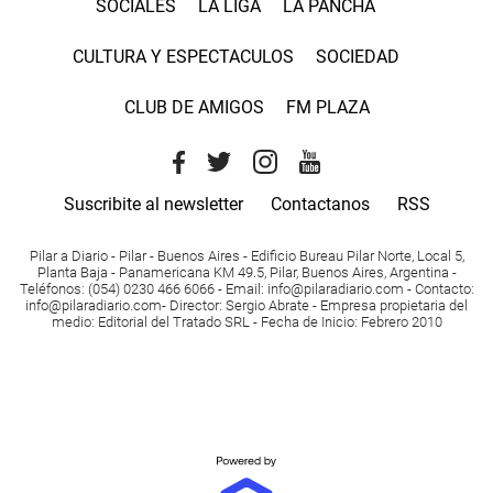
SOCIALES
LA LIGA
LA PANCHA
CULTURA Y ESPECTACULOS
SOCIEDAD
CLUB DE AMIGOS
FM PLAZA
Suscribite al newsletter
Contactanos
RSS
Pilar a Diario - Pilar - Buenos Aires
- Edificio Bureau Pilar Norte, Local 5,
Planta Baja - Panamericana KM 49.5, Pilar, Buenos Aires, Argentina -
Teléfonos
: (054) 0230 466 6066 -
Email
:
info@pilaradiario.com
-
Contacto
:
info@pilaradiario.com
-
Director
: Sergio Abrate -
Empresa propietaria del
medio
: Editorial del Tratado SRL - Fecha de Inicio: Febrero 2010