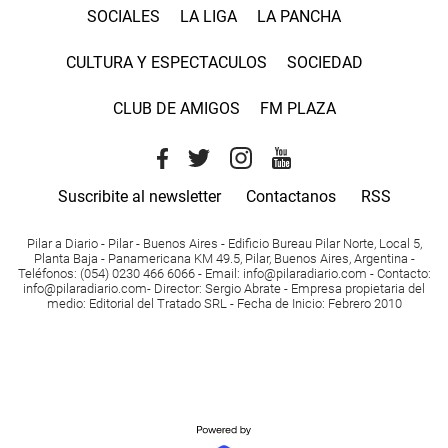
SOCIALES
LA LIGA
LA PANCHA
CULTURA Y ESPECTACULOS
SOCIEDAD
CLUB DE AMIGOS
FM PLAZA
Suscribite al newsletter
Contactanos
RSS
Pilar a Diario - Pilar - Buenos Aires
- Edificio Bureau Pilar Norte, Local 5,
Planta Baja - Panamericana KM 49.5, Pilar, Buenos Aires, Argentina -
Teléfonos
: (054) 0230 466 6066 -
Email
:
info@pilaradiario.com
-
Contacto
:
info@pilaradiario.com
-
Director
: Sergio Abrate -
Empresa propietaria del
medio
: Editorial del Tratado SRL - Fecha de Inicio: Febrero 2010