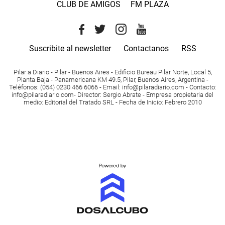
CLUB DE AMIGOS
FM PLAZA
Suscribite al newsletter
Contactanos
RSS
Pilar a Diario - Pilar - Buenos Aires
- Edificio Bureau Pilar Norte, Local 5,
Planta Baja - Panamericana KM 49.5, Pilar, Buenos Aires, Argentina -
Teléfonos
: (054) 0230 466 6066 -
Email
:
info@pilaradiario.com
-
Contacto
:
info@pilaradiario.com
-
Director
: Sergio Abrate -
Empresa propietaria del
medio
: Editorial del Tratado SRL - Fecha de Inicio: Febrero 2010