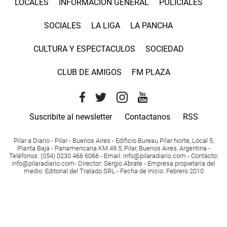
LOCALES
INFORMACIÓN GENERAL
POLICIALES
SOCIALES
LA LIGA
LA PANCHA
CULTURA Y ESPECTACULOS
SOCIEDAD
CLUB DE AMIGOS
FM PLAZA
Suscribite al newsletter
Contactanos
RSS
Pilar a Diario - Pilar - Buenos Aires
- Edificio Bureau Pilar Norte, Local 5,
Planta Baja - Panamericana KM 49.5, Pilar, Buenos Aires, Argentina -
Teléfonos
: (054) 0230 466 6066 -
Email
:
info@pilaradiario.com
-
Contacto
:
info@pilaradiario.com
-
Director
: Sergio Abrate -
Empresa propietaria del
medio
: Editorial del Tratado SRL - Fecha de Inicio: Febrero 2010