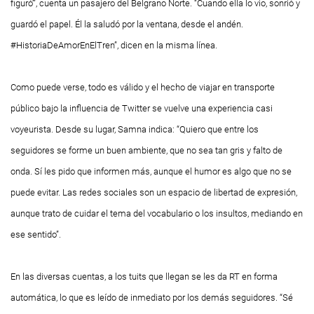
figuró’”, cuenta un pasajero del Belgrano Norte. “Cuando ella lo vio, sonrió y
guardó el papel. Él la saludó por la ventana, desde el andén.
#HistoriaDeAmorEnElTren”, dicen en la misma línea.
Como puede verse, todo es válido y el hecho de viajar en transporte
público bajo la influencia de Twitter se vuelve una experiencia casi
voyeurista. Desde su lugar, Samna indica: “Quiero que entre los
seguidores se forme un buen ambiente, que no sea tan gris y falto de
onda. Sí les pido que informen más, aunque el humor es algo que no se
puede evitar. Las redes sociales son un espacio de libertad de expresión,
aunque trato de cuidar el tema del vocabulario o los insultos, mediando en
ese sentido”.
En las diversas cuentas, a los tuits que llegan se les da RT en forma
automática, lo que es leído de inmediato por los demás seguidores. “Sé