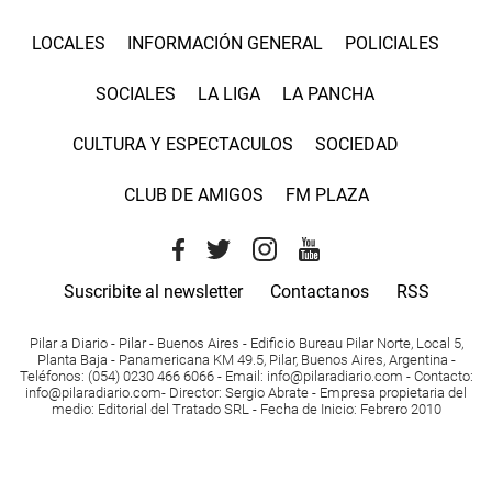
LOCALES
INFORMACIÓN GENERAL
POLICIALES
SOCIALES
LA LIGA
LA PANCHA
CULTURA Y ESPECTACULOS
SOCIEDAD
CLUB DE AMIGOS
FM PLAZA
Suscribite al newsletter
Contactanos
RSS
Pilar a Diario - Pilar - Buenos Aires
- Edificio Bureau Pilar Norte, Local 5,
Planta Baja - Panamericana KM 49.5, Pilar, Buenos Aires, Argentina -
Teléfonos
: (054) 0230 466 6066 -
Email
:
info@pilaradiario.com
-
Contacto
:
info@pilaradiario.com
-
Director
: Sergio Abrate -
Empresa propietaria del
medio
: Editorial del Tratado SRL - Fecha de Inicio: Febrero 2010