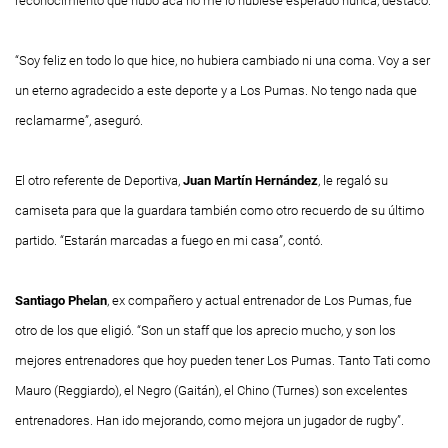
reconocimiento que hubo acá no me lo hubiese esperado nunca, destacó.
“Soy feliz en todo lo que hice, no hubiera cambiado ni una coma. Voy a ser
un eterno agradecido a este deporte y a Los Pumas. No tengo nada que
reclamarme”, aseguró.
El otro referente de Deportiva,
Juan Martín Hernández
, le regaló su
camiseta para que la guardara también como otro recuerdo de su último
partido. “Estarán marcadas a fuego en mi casa”, contó.
Santiago Phelan
, ex compañero y actual entrenador de Los Pumas, fue
otro de los que eligió. “Son un staff que los aprecio mucho, y son los
mejores entrenadores que hoy pueden tener Los Pumas. Tanto
Tati
como
Mauro (Reggiardo), el
Negro
(Gaitán), el
Chino
(Turnes) son excelentes
entrenadores. Han ido mejorando, como mejora un jugador de rugby”.