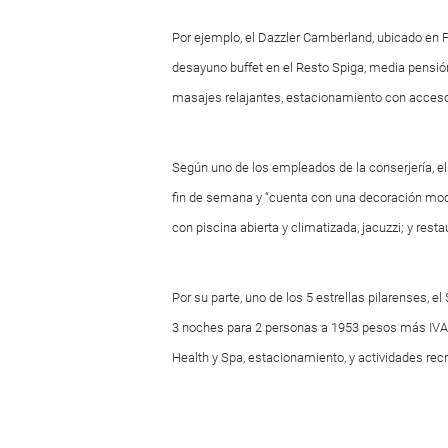
Por ejemplo, el Dazzler Camberland, ubicado en 
desayuno buffet en el Resto Spiga, media pensión
masajes relajantes, estacionamiento con acceso di
Según uno de los empleados de la conserjería, e
fin de semana y “cuenta con una decoración mode
con piscina abierta y climatizada, jacuzzi; y rest
Por su parte, uno de los 5 estrellas pilarenses, e
3 noches para 2 personas a 1953 pesos más IVA.
Health y Spa, estacionamiento, y actividades recr