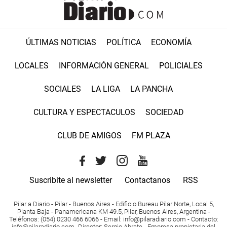
ÚLTIMAS NOTICIAS
POLÍTICA
ECONOMÍA
LOCALES
INFORMACIÓN GENERAL
POLICIALES
SOCIALES
LA LIGA
LA PANCHA
CULTURA Y ESPECTACULOS
SOCIEDAD
CLUB DE AMIGOS
FM PLAZA
Suscribite al newsletter
Contactanos
RSS
Pilar a Diario - Pilar - Buenos Aires
- Edificio Bureau Pilar Norte, Local 5,
Planta Baja - Panamericana KM 49.5, Pilar, Buenos Aires, Argentina -
Teléfonos
: (054) 0230 466 6066 -
Email
:
info@pilaradiario.com
-
Contacto
:
info@pilaradiario.com
-
Director
: Sergio Abrate -
Empresa propietaria del