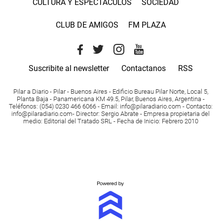
CULTURA Y ESPECTACULOS
SOCIEDAD
CLUB DE AMIGOS
FM PLAZA
Suscribite al newsletter
Contactanos
RSS
Pilar a Diario - Pilar - Buenos Aires
- Edificio Bureau Pilar Norte, Local 5,
Planta Baja - Panamericana KM 49.5, Pilar, Buenos Aires, Argentina -
Teléfonos
: (054) 0230 466 6066 -
Email
:
info@pilaradiario.com
-
Contacto
:
info@pilaradiario.com
-
Director
: Sergio Abrate -
Empresa propietaria del
medio
: Editorial del Tratado SRL - Fecha de Inicio: Febrero 2010