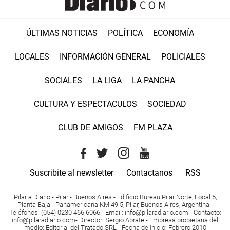
ÚLTIMAS NOTICIAS
POLÍTICA
ECONOMÍA
LOCALES
INFORMACIÓN GENERAL
POLICIALES
SOCIALES
LA LIGA
LA PANCHA
CULTURA Y ESPECTACULOS
SOCIEDAD
CLUB DE AMIGOS
FM PLAZA
Suscribite al newsletter
Contactanos
RSS
Pilar a Diario - Pilar - Buenos Aires
- Edificio Bureau Pilar Norte, Local 5,
Planta Baja - Panamericana KM 49.5, Pilar, Buenos Aires, Argentina -
Teléfonos
: (054) 0230 466 6066 -
Email
:
info@pilaradiario.com
-
Contacto
:
info@pilaradiario.com
-
Director
: Sergio Abrate -
Empresa propietaria del
medio
: Editorial del Tratado SRL - Fecha de Inicio: Febrero 2010