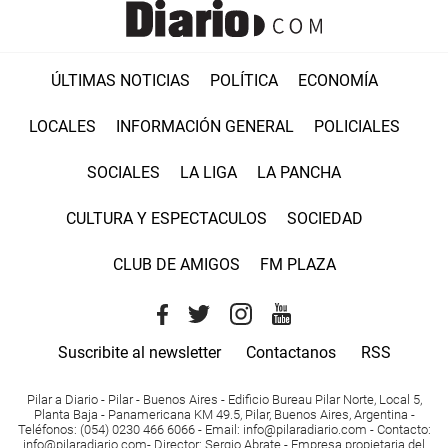
ÚLTIMAS NOTICIAS
POLÍTICA
ECONOMÍA
LOCALES
INFORMACIÓN GENERAL
POLICIALES
SOCIALES
LA LIGA
LA PANCHA
CULTURA Y ESPECTACULOS
SOCIEDAD
CLUB DE AMIGOS
FM PLAZA
Suscribite al newsletter
Contactanos
RSS
Pilar a Diario - Pilar - Buenos Aires
- Edificio Bureau Pilar Norte, Local 5,
Planta Baja - Panamericana KM 49.5, Pilar, Buenos Aires, Argentina -
Teléfonos
: (054) 0230 466 6066 -
Email
:
info@pilaradiario.com
-
Contacto
:
info@pilaradiario.com
-
Director
: Sergio Abrate -
Empresa propietaria del