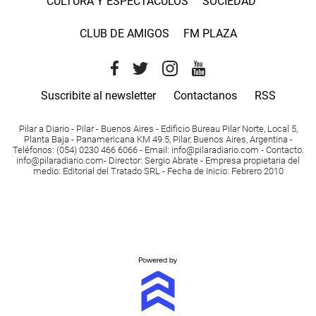
CULTURA Y ESPECTACULOS
SOCIEDAD
CLUB DE AMIGOS
FM PLAZA
Suscribite al newsletter
Contactanos
RSS
Pilar a Diario - Pilar - Buenos Aires
- Edificio Bureau Pilar Norte, Local 5,
Planta Baja - Panamericana KM 49.5, Pilar, Buenos Aires, Argentina -
Teléfonos
: (054) 0230 466 6066 -
Email
:
info@pilaradiario.com
-
Contacto
:
info@pilaradiario.com
-
Director
: Sergio Abrate -
Empresa propietaria del
medio
: Editorial del Tratado SRL - Fecha de Inicio: Febrero 2010