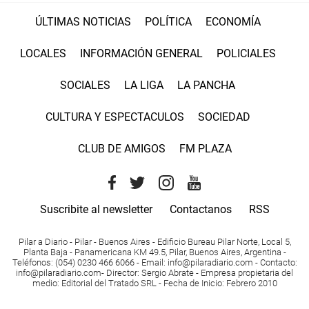
ÚLTIMAS NOTICIAS
POLÍTICA
ECONOMÍA
LOCALES
INFORMACIÓN GENERAL
POLICIALES
SOCIALES
LA LIGA
LA PANCHA
CULTURA Y ESPECTACULOS
SOCIEDAD
CLUB DE AMIGOS
FM PLAZA
Suscribite al newsletter
Contactanos
RSS
Pilar a Diario - Pilar - Buenos Aires
- Edificio Bureau Pilar Norte, Local 5,
Planta Baja - Panamericana KM 49.5, Pilar, Buenos Aires, Argentina -
Teléfonos
: (054) 0230 466 6066 -
Email
:
info@pilaradiario.com
-
Contacto
:
info@pilaradiario.com
-
Director
: Sergio Abrate -
Empresa propietaria del
medio
: Editorial del Tratado SRL - Fecha de Inicio: Febrero 2010