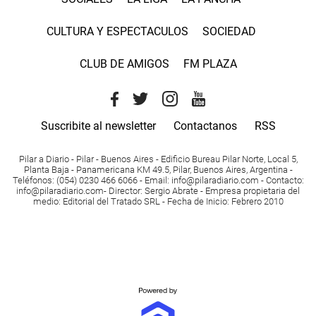
CULTURA Y ESPECTACULOS
SOCIEDAD
CLUB DE AMIGOS
FM PLAZA
Suscribite al newsletter
Contactanos
RSS
Pilar a Diario - Pilar - Buenos Aires
- Edificio Bureau Pilar Norte, Local 5,
Planta Baja - Panamericana KM 49.5, Pilar, Buenos Aires, Argentina -
Teléfonos
: (054) 0230 466 6066 -
Email
:
info@pilaradiario.com
-
Contacto
:
info@pilaradiario.com
-
Director
: Sergio Abrate -
Empresa propietaria del
medio
: Editorial del Tratado SRL - Fecha de Inicio: Febrero 2010