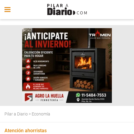
Pilar a Diario
>
Economía
Atención ahorristas