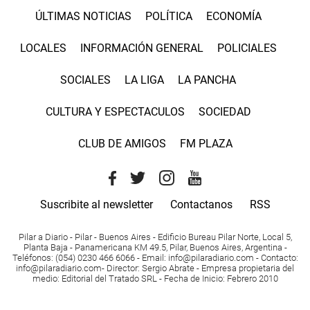
ÚLTIMAS NOTICIAS
POLÍTICA
ECONOMÍA
LOCALES
INFORMACIÓN GENERAL
POLICIALES
SOCIALES
LA LIGA
LA PANCHA
CULTURA Y ESPECTACULOS
SOCIEDAD
CLUB DE AMIGOS
FM PLAZA
Suscribite al newsletter
Contactanos
RSS
Pilar a Diario - Pilar - Buenos Aires
- Edificio Bureau Pilar Norte, Local 5,
Planta Baja - Panamericana KM 49.5, Pilar, Buenos Aires, Argentina -
Teléfonos
: (054) 0230 466 6066 -
Email
:
info@pilaradiario.com
-
Contacto
:
info@pilaradiario.com
-
Director
: Sergio Abrate -
Empresa propietaria del
medio
: Editorial del Tratado SRL - Fecha de Inicio: Febrero 2010