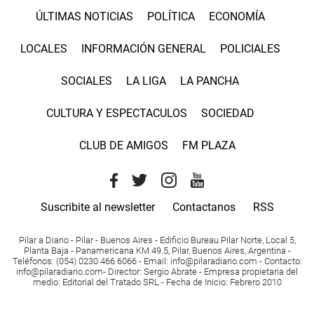
ÚLTIMAS NOTICIAS
POLÍTICA
ECONOMÍA
LOCALES
INFORMACIÓN GENERAL
POLICIALES
SOCIALES
LA LIGA
LA PANCHA
CULTURA Y ESPECTACULOS
SOCIEDAD
CLUB DE AMIGOS
FM PLAZA
Suscribite al newsletter
Contactanos
RSS
Pilar a Diario - Pilar - Buenos Aires
- Edificio Bureau Pilar Norte, Local 5,
Planta Baja - Panamericana KM 49.5, Pilar, Buenos Aires, Argentina -
Teléfonos
: (054) 0230 466 6066 -
Email
:
info@pilaradiario.com
-
Contacto
:
info@pilaradiario.com
-
Director
: Sergio Abrate -
Empresa propietaria del
medio
: Editorial del Tratado SRL - Fecha de Inicio: Febrero 2010