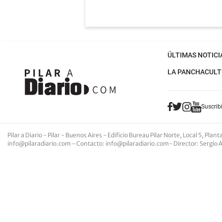
ÚLTIMAS NOTICI
LA PANCHA
CULT
Suscribi
Pilar a Diario - Pilar - Buenos Aires
- Edificio Bureau Pilar Norte, Local 5, Pla
info@pilaradiario.com
-
Contacto
:
info@pilaradiario.com
-
Director
: Sergio 