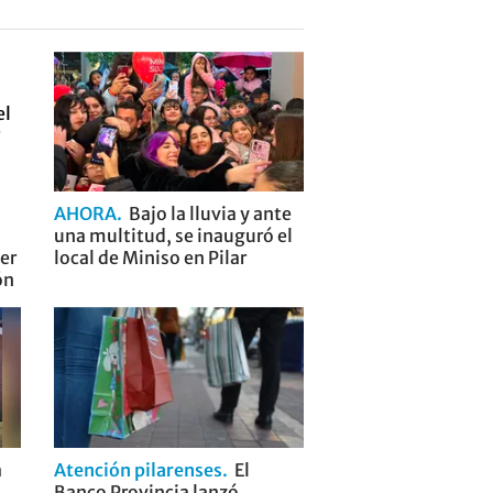
AHORA
Bajo la lluvia y ante
una multitud, se inauguró el
er
local de Miniso en Pilar
ón
a
Atención pilarenses
El
Banco Provincia lanzó