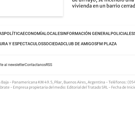
vivienda en un barrio cerra
AS
POLÍTICA
ECONOMÍA
LOCALES
INFORMACIÓN GENERAL
POLICIALES
URA Y ESPECTACULOS
SOCIEDAD
CLUB DE AMIGOS
FM PLAZA
te al newsletter
Contactanos
RSS
nta Baja - Panamericana KM 49.5, Pilar, Buenos Aires, Argentina -
Teléfonos
: (05
Abrate -
Empresa propietaria del medio
: Editorial del Tratado SRL - Fecha de Inic