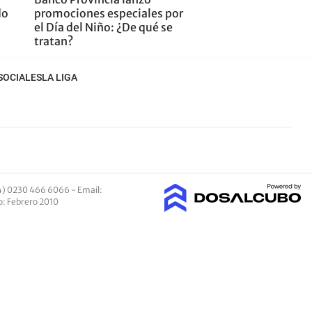
do
promociones especiales por
el Día del Niño: ¿De qué se
tratan?
SOCIALES
LA LIGA
4) 0230 466 6066 -
Email
:
io: Febrero 2010