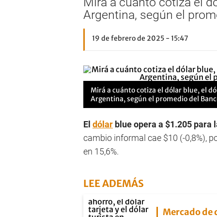
Mirá a cuánto cotiza el dól
Argentina, según el prom
19 de febrero de 2025 - 15:47
Mirá a cuánto cotiza el dólar blue, el dól
Argentina, según el promedio del Banc
El
dólar
blue opera a $1.205 para l
cambio informal cae $10 (-0,8%), po
en 15,6%.
LEE ADEMÁS
Mercado de 