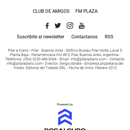
CLUB DE AMIGOS
FM PLAZA
Suscribite al newsletter
Contactanos
RSS
Pilar a Diario - Pilar - Buenos Aires
- Edificio Bureau Pilar Norte, Local 5,
Planta Baja - Panamericana KM 49.5, Pilar, Buenos Aires, Argentina -
Teléfonos
: (054) 0230 466 6066 -
Email
:
info@pilaradiario.com
-
Contacto
:
info@pilaradiario.com
-
Director
: Sergio Abrate -
Empresa propietaria del
medio
: Editorial del Tratado SRL - Fecha de Inicio: Febrero 2010