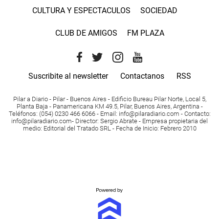
CULTURA Y ESPECTACULOS
SOCIEDAD
CLUB DE AMIGOS
FM PLAZA
Suscribite al newsletter
Contactanos
RSS
Pilar a Diario - Pilar - Buenos Aires
- Edificio Bureau Pilar Norte, Local 5,
Planta Baja - Panamericana KM 49.5, Pilar, Buenos Aires, Argentina -
Teléfonos
: (054) 0230 466 6066 -
Email
:
info@pilaradiario.com
-
Contacto
:
info@pilaradiario.com
-
Director
: Sergio Abrate -
Empresa propietaria del
medio
: Editorial del Tratado SRL - Fecha de Inicio: Febrero 2010