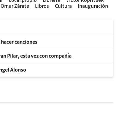
ar
Local propio
Libreria
Victor Koprivsek
Omar Zárate
Libros
Cultura
Inauguración
e hacer canciones
an Pilar, esta vez con compañía
Ángel Alonso