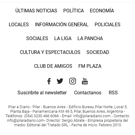
ÚLTIMAS NOTICIAS
POLÍTICA
ECONOMÍA
LOCALES
INFORMACIÓN GENERAL
POLICIALES
SOCIALES
LA LIGA
LA PANCHA
CULTURA Y ESPECTACULOS
SOCIEDAD
CLUB DE AMIGOS
FM PLAZA
Suscribite al newsletter
Contactanos
RSS
Pilar a Diario - Pilar - Buenos Aires
- Edificio Bureau Pilar Norte, Local 5,
Planta Baja - Panamericana KM 49.5, Pilar, Buenos Aires, Argentina -
Teléfonos
: (054) 0230 466 6066 -
Email
:
info@pilaradiario.com
-
Contacto
:
info@pilaradiario.com
-
Director
: Sergio Abrate -
Empresa propietaria del
medio
: Editorial del Tratado SRL - Fecha de Inicio: Febrero 2010