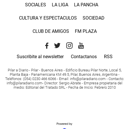
SOCIALES
LA LIGA
LA PANCHA
CULTURA Y ESPECTACULOS
SOCIEDAD
CLUB DE AMIGOS
FM PLAZA
Suscribite al newsletter
Contactanos
RSS
Pilar a Diario - Pilar - Buenos Aires
- Edificio Bureau Pilar Norte, Local 5,
Planta Baja - Panamericana KM 49.5, Pilar, Buenos Aires, Argentina -
Teléfonos
: (054) 0230 466 6066 -
Email
:
info@pilaradiario.com
-
Contacto
:
info@pilaradiario.com
-
Director
: Sergio Abrate -
Empresa propietaria del
medio
: Editorial del Tratado SRL - Fecha de Inicio: Febrero 2010