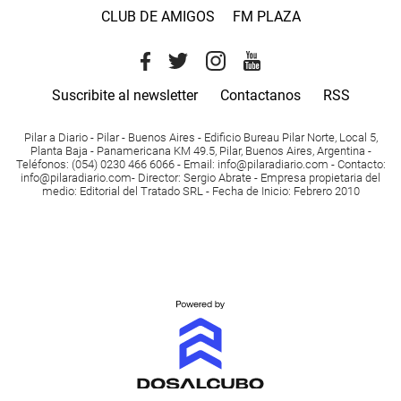
CLUB DE AMIGOS
FM PLAZA
Suscribite al newsletter
Contactanos
RSS
Pilar a Diario - Pilar - Buenos Aires
- Edificio Bureau Pilar Norte, Local 5,
Planta Baja - Panamericana KM 49.5, Pilar, Buenos Aires, Argentina -
Teléfonos
: (054) 0230 466 6066 -
Email
:
info@pilaradiario.com
-
Contacto
:
info@pilaradiario.com
-
Director
: Sergio Abrate -
Empresa propietaria del
medio
: Editorial del Tratado SRL - Fecha de Inicio: Febrero 2010