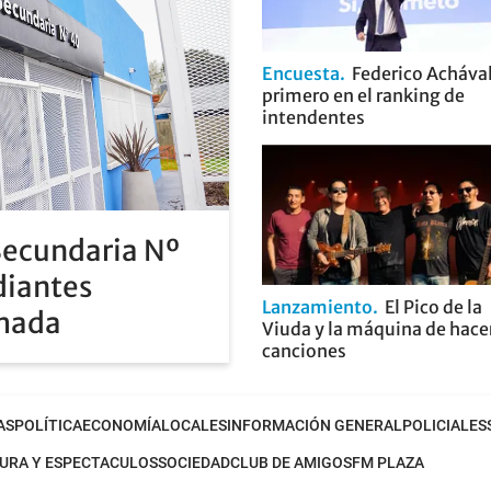
Encuesta
Federico Achával
primero en el ranking de
intendentes
Secundaria Nº
diantes
Lanzamiento
El Pico de la
rmada
Viuda y la máquina de hace
canciones
AS
POLÍTICA
ECONOMÍA
LOCALES
INFORMACIÓN GENERAL
POLICIALES
URA Y ESPECTACULOS
SOCIEDAD
CLUB DE AMIGOS
FM PLAZA