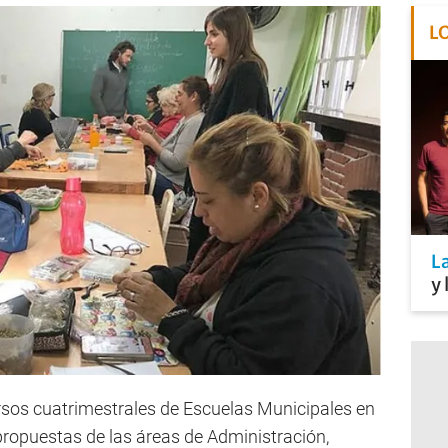
L
L
y 
rsos cuatrimestrales de Escuelas Municipales en
propuestas de las áreas de Administración,