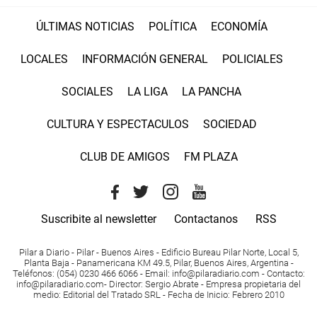
ÚLTIMAS NOTICIAS
POLÍTICA
ECONOMÍA
LOCALES
INFORMACIÓN GENERAL
POLICIALES
SOCIALES
LA LIGA
LA PANCHA
CULTURA Y ESPECTACULOS
SOCIEDAD
CLUB DE AMIGOS
FM PLAZA
Suscribite al newsletter
Contactanos
RSS
Pilar a Diario - Pilar - Buenos Aires
- Edificio Bureau Pilar Norte, Local 5,
Planta Baja - Panamericana KM 49.5, Pilar, Buenos Aires, Argentina -
Teléfonos
: (054) 0230 466 6066 -
Email
:
info@pilaradiario.com
-
Contacto
:
info@pilaradiario.com
-
Director
: Sergio Abrate -
Empresa propietaria del
medio
: Editorial del Tratado SRL - Fecha de Inicio: Febrero 2010