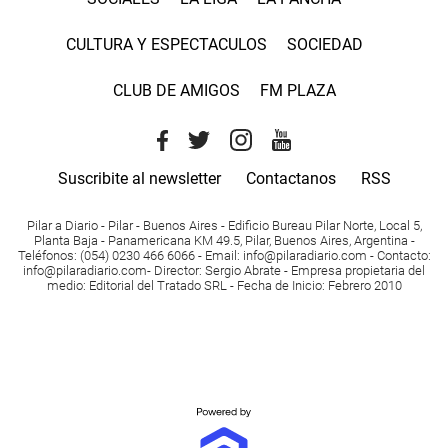
CULTURA Y ESPECTACULOS
SOCIEDAD
CLUB DE AMIGOS
FM PLAZA
Suscribite al newsletter
Contactanos
RSS
Pilar a Diario - Pilar - Buenos Aires
- Edificio Bureau Pilar Norte, Local 5,
Planta Baja - Panamericana KM 49.5, Pilar, Buenos Aires, Argentina -
Teléfonos
: (054) 0230 466 6066 -
Email
:
info@pilaradiario.com
-
Contacto
:
info@pilaradiario.com
-
Director
: Sergio Abrate -
Empresa propietaria del
medio
: Editorial del Tratado SRL - Fecha de Inicio: Febrero 2010