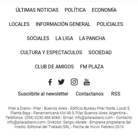
ÚLTIMAS NOTICIAS
POLÍTICA
ECONOMÍA
LOCALES
INFORMACIÓN GENERAL
POLICIALES
SOCIALES
LA LIGA
LA PANCHA
CULTURA Y ESPECTACULOS
SOCIEDAD
CLUB DE AMIGOS
FM PLAZA
Suscribite al newsletter
Contactanos
RSS
Pilar a Diario - Pilar - Buenos Aires
- Edificio Bureau Pilar Norte, Local 5,
Planta Baja - Panamericana KM 49.5, Pilar, Buenos Aires, Argentina -
Teléfonos
: (054) 0230 466 6066 -
Email
:
info@pilaradiario.com
-
Contacto
:
info@pilaradiario.com
-
Director
: Sergio Abrate -
Empresa propietaria del
medio
: Editorial del Tratado SRL - Fecha de Inicio: Febrero 2010