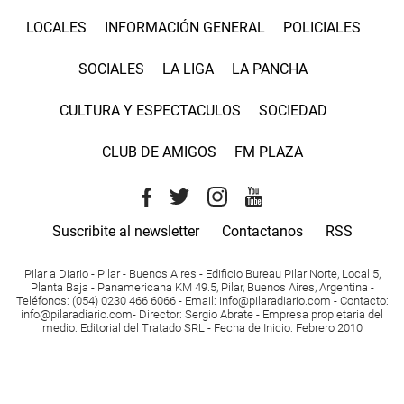
LOCALES
INFORMACIÓN GENERAL
POLICIALES
SOCIALES
LA LIGA
LA PANCHA
CULTURA Y ESPECTACULOS
SOCIEDAD
CLUB DE AMIGOS
FM PLAZA
Suscribite al newsletter
Contactanos
RSS
Pilar a Diario - Pilar - Buenos Aires
- Edificio Bureau Pilar Norte, Local 5,
Planta Baja - Panamericana KM 49.5, Pilar, Buenos Aires, Argentina -
Teléfonos
: (054) 0230 466 6066 -
Email
:
info@pilaradiario.com
-
Contacto
:
info@pilaradiario.com
-
Director
: Sergio Abrate -
Empresa propietaria del
medio
: Editorial del Tratado SRL - Fecha de Inicio: Febrero 2010