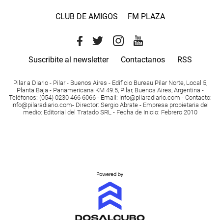
CLUB DE AMIGOS
FM PLAZA
Suscribite al newsletter
Contactanos
RSS
Pilar a Diario - Pilar - Buenos Aires
- Edificio Bureau Pilar Norte, Local 5,
Planta Baja - Panamericana KM 49.5, Pilar, Buenos Aires, Argentina -
Teléfonos
: (054) 0230 466 6066 -
Email
:
info@pilaradiario.com
-
Contacto
:
info@pilaradiario.com
-
Director
: Sergio Abrate -
Empresa propietaria del
medio
: Editorial del Tratado SRL - Fecha de Inicio: Febrero 2010