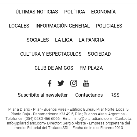
ÚLTIMAS NOTICIAS
POLÍTICA
ECONOMÍA
LOCALES
INFORMACIÓN GENERAL
POLICIALES
SOCIALES
LA LIGA
LA PANCHA
CULTURA Y ESPECTACULOS
SOCIEDAD
CLUB DE AMIGOS
FM PLAZA
Suscribite al newsletter
Contactanos
RSS
Pilar a Diario - Pilar - Buenos Aires
- Edificio Bureau Pilar Norte, Local 5,
Planta Baja - Panamericana KM 49.5, Pilar, Buenos Aires, Argentina -
Teléfonos
: (054) 0230 466 6066 -
Email
:
info@pilaradiario.com
-
Contacto
:
info@pilaradiario.com
-
Director
: Sergio Abrate -
Empresa propietaria del
medio
: Editorial del Tratado SRL - Fecha de Inicio: Febrero 2010