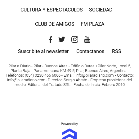
CULTURA Y ESPECTACULOS
SOCIEDAD
CLUB DE AMIGOS
FM PLAZA
Suscribite al newsletter
Contactanos
RSS
Pilar a Diario - Pilar - Buenos Aires
- Edificio Bureau Pilar Norte, Local 5,
Planta Baja - Panamericana KM 49.5, Pilar, Buenos Aires, Argentina -
Teléfonos
: (054) 0230 466 6066 -
Email
:
info@pilaradiario.com
-
Contacto
:
info@pilaradiario.com
-
Director
: Sergio Abrate -
Empresa propietaria del
medio
: Editorial del Tratado SRL - Fecha de Inicio: Febrero 2010