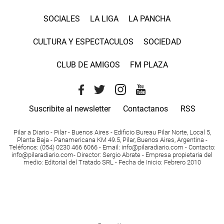
SOCIALES
LA LIGA
LA PANCHA
CULTURA Y ESPECTACULOS
SOCIEDAD
CLUB DE AMIGOS
FM PLAZA
Suscribite al newsletter
Contactanos
RSS
Pilar a Diario - Pilar - Buenos Aires
- Edificio Bureau Pilar Norte, Local 5,
Planta Baja - Panamericana KM 49.5, Pilar, Buenos Aires, Argentina -
Teléfonos
: (054) 0230 466 6066 -
Email
:
info@pilaradiario.com
-
Contacto
:
info@pilaradiario.com
-
Director
: Sergio Abrate -
Empresa propietaria del
medio
: Editorial del Tratado SRL - Fecha de Inicio: Febrero 2010