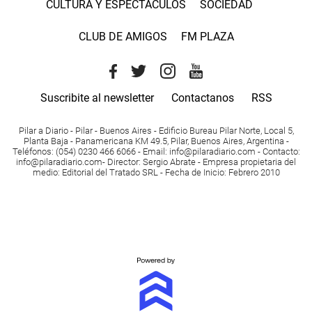
CULTURA Y ESPECTACULOS
SOCIEDAD
CLUB DE AMIGOS
FM PLAZA
Suscribite al newsletter
Contactanos
RSS
Pilar a Diario - Pilar - Buenos Aires
- Edificio Bureau Pilar Norte, Local 5,
Planta Baja - Panamericana KM 49.5, Pilar, Buenos Aires, Argentina -
Teléfonos
: (054) 0230 466 6066 -
Email
:
info@pilaradiario.com
-
Contacto
:
info@pilaradiario.com
-
Director
: Sergio Abrate -
Empresa propietaria del
medio
: Editorial del Tratado SRL - Fecha de Inicio: Febrero 2010